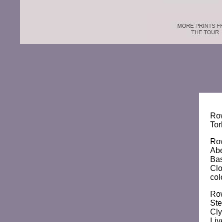
Row
Tor
Row
Abe
Bas
Clo
col
Ro
Ste
Cly
Liv