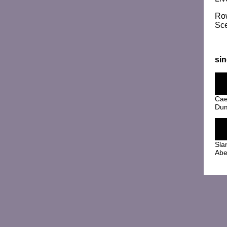
Row
Sc
sin
Cae
Dum
Sla
Abe