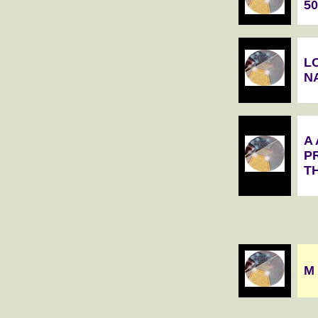
5
L
N
A
P
T
M 