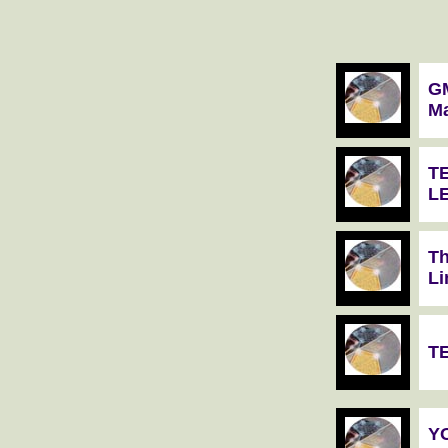
GM
Ma
T
L
Th
Li
T
Y